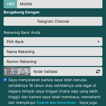
+62
Bergabung Dengan
Telegram Channel
Rekening Bank Anda
Saya menyatakan bahwa saya telah berusia
setidaknya 18 tahun atau setidaknya usia legal di
negara tempat saya tinggal (mana saja yang lebih
tinggi) dan bahwa saya telah membaca, memahami
dan menyetujui
Syarat dan ketentuan
. Saya juga